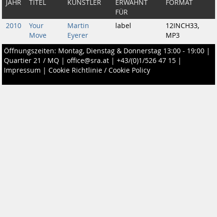
JAHR
TITEL
KÜNSTLER
ERWÄHNT
FORMAT
FÜR
2010
Your
Martin
label
12INCH33,
Move
Eyerer
MP3
Öffnungszeiten: Montag, Dienstag & Donnerstag 13:00 - 19:00 |
Quartier 21 / MQ
|
office@sra.at
|
+43/(0)1/526 47 15
|
Impressum
|
Cookie Richtlinie / Cookie Policy