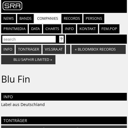
NEWS
BANDS
COMPANIES
RECORDS
PERSONS
PRINTMEDIA
DATA
CHARTS
INFO
KONTAKT
FEM.POP
INFO
TONTRÄGER
VIS.SRA.AT
«
BLOOMBOX RECORDS
BLU SAPHIR LIMITED
»
Blu Fin
INFO
Label aus Deutschland
TONTRÄGER