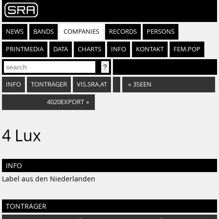
NEWS
BANDS
COMPANIES
RECORDS
PERSONS
PRINTMEDIA
DATA
CHARTS
INFO
KONTAKT
FEM.POP
INFO
TONTRÄGER
VIS.SRA.AT
«
3SEEN
4020EXPORT
»
4 Lux
INFO
Label aus den Niederlanden
TONTRÄGER