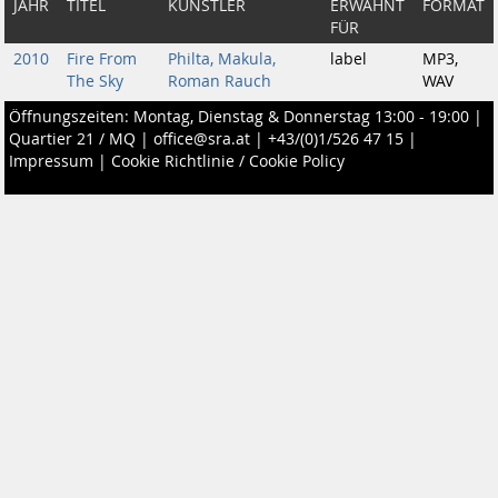
JAHR
TITEL
KÜNSTLER
ERWÄHNT
FORMAT
FÜR
2010
Fire From
Philta, Makula,
label
MP3,
The Sky
Roman Rauch
WAV
Öffnungszeiten: Montag, Dienstag & Donnerstag 13:00 - 19:00 |
Quartier 21 / MQ
|
office@sra.at
|
+43/(0)1/526 47 15
|
Impressum
|
Cookie Richtlinie / Cookie Policy