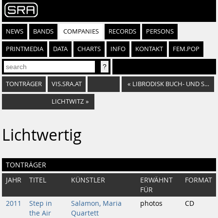
NEWS
BANDS
COMPANIES
RECORDS
PERSONS
PRINTMEDIA
DATA
CHARTS
INFO
KONTAKT
FEM.POP
TONTRÄGER
VIS.SRA.AT
«
LIBRODISK BUCH- UND SCHALLPLATTEN-HANDELSGESELLSCH. M.B.H.
LICHTWITZ
»
Lichtwertig
TONTRÄGER
JAHR
TITEL
KÜNSTLER
ERWÄHNT
FORMAT
FÜR
2011
Step in
Salamon, Maria
photos
CD
the Air
Quartett