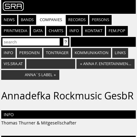
NEWS
BANDS
COMPANIES
RECORDS
PERSONS
PRINTMEDIA
DATA
CHARTS
INFO
KONTAKT
FEM.POP
INFO
PERSONEN
TONTRÄGER
KOMMUNIKATION
LINKS
VIS.SRA.AT
«
ANNA F. ENTERTAINMENT GMBH
ANNA´S LABEL
»
Annadefka Rockmusic GesbR
INFO
Thomas Thurner & Mitgesellschafter