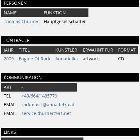
PERSONEN
NAME
FUNKTION
Thomas Thurner
Hauptgesellschafter
TONTRÄGER
JAHR
TITEL
KÜNSTLER
ERWÄHNT FÜR
FORMAT
2009
Engine Of Rock
Annadefka
artwork
CD
KOMMUNIKATION
ART
-
TEL
+43/664/1435779
EMAIL
rockmusic@annadefka.at
EMAIL
service.thurner@a1.net
LINKS