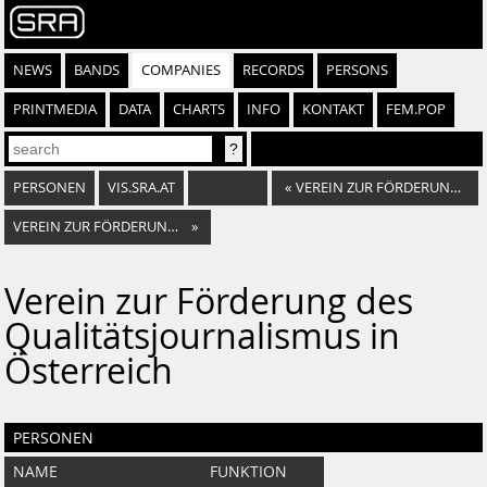
NEWS
BANDS
COMPANIES
RECORDS
PERSONS
PRINTMEDIA
DATA
CHARTS
INFO
KONTAKT
FEM.POP
PERSONEN
VIS.SRA.AT
«
VEREIN ZUR FÖRDERUNG DER KULTURELLEN ZUSAMMENARBEIT ZWISCHEN DEN BUNDESLÄNDERN NIEDERÖSTERREICH UND WIEN
VEREIN ZUR FÖRDERUNG MEDIALER VIELFALT UND QUALITÄT
»
Verein zur Förderung des
Qualitätsjournalismus in
Österreich
PERSONEN
NAME
FUNKTION