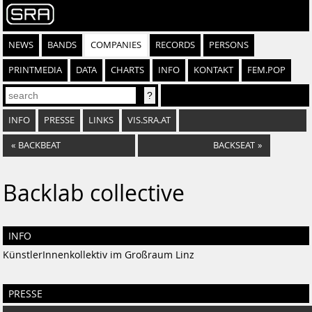
NEWS
BANDS
COMPANIES
RECORDS
PERSONS
PRINTMEDIA
DATA
CHARTS
INFO
KONTAKT
FEM.POP
INFO
PRESSE
LINKS
VIS.SRA.AT
«
BACKBEAT
BACKSEAT
»
Backlab collective
INFO
KünstlerInnenkollektiv im Großraum Linz
PRESSE