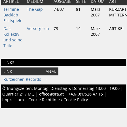
ARTIKEL
MEDIUM
AUSGABE
SEITE
DATUM
ART
Termine -
The Gap
74/07
81
März
KURZART
Backlab
2007
MIT TER
Festspiele
Das
Versorgerin
73
14
März
ARTIKEL
Kollektiv
2007
und seine
Teile
LINKS
LINK
ANM.
Rufzeichen Records
-
Öffnungszeiten: Montag, Dienstag & Donnerstag 13:00 - 19:00 |
Quartier 21 / MQ
|
office@sra.at
|
+43/(0)1/526 47 15
|
Impressum
|
Cookie Richtlinie / Cookie Policy