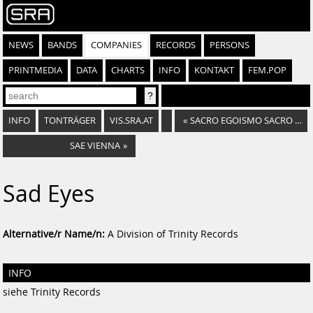
NEWS
BANDS
COMPANIES
RECORDS
PERSONS
PRINTMEDIA
DATA
CHARTS
INFO
KONTAKT
FEM.POP
INFO
TONTRÄGER
VIS.SRA.AT
«
SACRO EGOISMO SACRO K-BAALISMO
SAE VIENNA
»
Sad Eyes
Alternative/r Name/n:
A Division of Trinity Records
INFO
siehe Trinity Records