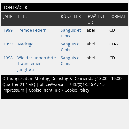
TONTRÄGER
JAHR
TITEL
KÜNSTLER
ERWÄHNT
FORMAT
FÜR
1999
Fremde Federn
Sanguis et
label
CD
Cinis
1999
Madrigal
Sanguis et
label
CD-2
Cinis
1998
Wie der unberührte
Sanguis et
label
CD
Traum einer
Cinis
Jungfrau
Öffnungszeiten: Montag, Dienstag & Donnerstag 13:00 - 19:00 |
Quartier 21 / MQ
|
office@sra.at
|
+43/(0)1/526 47 15
|
Impressum
|
Cookie Richtlinie / Cookie Policy