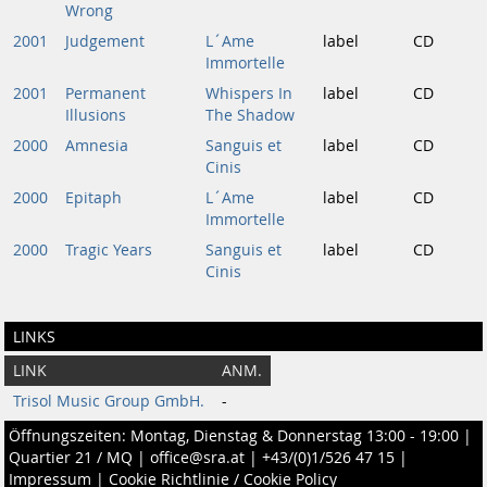
Wrong
2001
Judgement
L´Ame
label
CD
Immortelle
2001
Permanent
Whispers In
label
CD
Illusions
The Shadow
2000
Amnesia
Sanguis et
label
CD
Cinis
2000
Epitaph
L´Ame
label
CD
Immortelle
2000
Tragic Years
Sanguis et
label
CD
Cinis
LINKS
LINK
ANM.
Trisol Music Group GmbH.
-
Öffnungszeiten: Montag, Dienstag & Donnerstag 13:00 - 19:00 |
Quartier 21 / MQ
|
office@sra.at
|
+43/(0)1/526 47 15
|
Impressum
|
Cookie Richtlinie / Cookie Policy