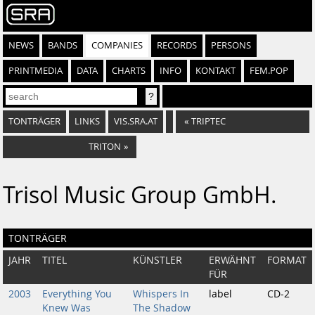
NEWS
BANDS
COMPANIES
RECORDS
PERSONS
PRINTMEDIA
DATA
CHARTS
INFO
KONTAKT
FEM.POP
TONTRÄGER
LINKS
VIS.SRA.AT
«
TRIPTEC
TRITON
»
Trisol Music Group GmbH.
TONTRÄGER
JAHR
TITEL
KÜNSTLER
ERWÄHNT
FORMAT
FÜR
2003
Everything You
Whispers In
label
CD-2
Knew Was
The Shadow