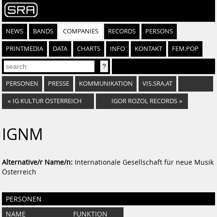
NEWS
BANDS
COMPANIES
RECORDS
PERSONS
PRINTMEDIA
DATA
CHARTS
INFO
KONTAKT
FEM.POP
PERSONEN
PRESSE
KOMMUNIKATION
VIS.SRA.AT
«
IG KULTUR ÖSTERREICH
IGOR ROZOL RECORDS
»
IGNM
Alternative/r Name/n:
Internationale Gesellschaft für neue Musik
Österreich
PERSONEN
NAME
FUNKTION