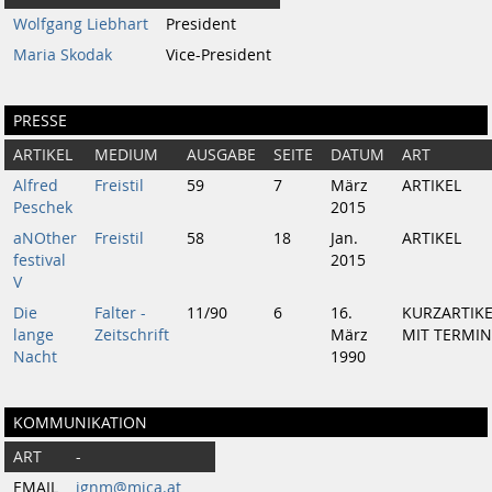
Wolfgang Liebhart
President
Maria Skodak
Vice-President
PRESSE
ARTIKEL
MEDIUM
AUSGABE
SEITE
DATUM
ART
Alfred
Freistil
59
7
März
ARTIKEL
Peschek
2015
aNOther
Freistil
58
18
Jan.
ARTIKEL
festival
2015
V
Die
Falter -
11/90
6
16.
KURZARTIKE
lange
Zeitschrift
März
MIT TERMIN
Nacht
1990
KOMMUNIKATION
ART
-
EMAIL
ignm@mica.at