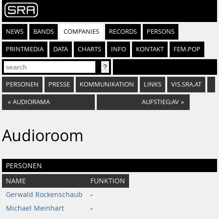
NEWS
BANDS
COMPANIES
RECORDS
PERSONS
PRINTMEDIA
DATA
CHARTS
INFO
KONTAKT
FEM.POP
PERSONEN
PRESSE
KOMMUNIKATION
LINKS
VIS.SRA.AT
«
AUDIORAMA
AUFSTIEG:AV
»
Audioroom
PERSONEN
NAME
FUNKTION
Gerwald Rockenschaub
-
Michael Meinhart
-