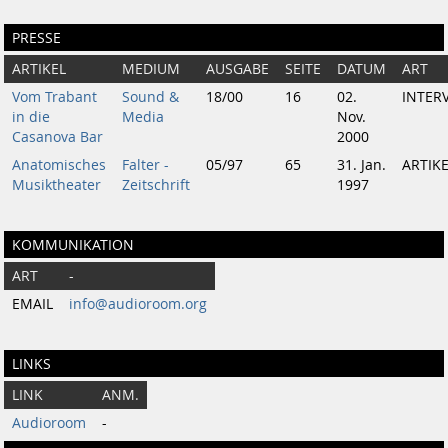
PRESSE
ARTIKEL
MEDIUM
AUSGABE
SEITE
DATUM
ART
Vom Trabant
Sound &
18/00
16
02.
INTER
in die
Media
Nov.
Casanova Bar
2000
Anatomisches
Falter -
05/97
65
31. Jan.
ARTIK
Musiktheater
Zeitschrift
1997
KOMMUNIKATION
ART
-
EMAIL
info@audioroom.org
LINKS
LINK
ANM.
Audioroom
-