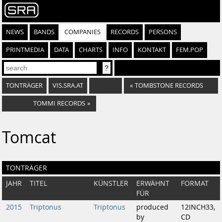
NEWS
BANDS
COMPANIES
RECORDS
PERSONS
PRINTMEDIA
DATA
CHARTS
INFO
KONTAKT
FEM.POP
TONTRÄGER
VIS.SRA.AT
«
TOMBSTONE RECORDS
TOMMI RECORDS
»
Tomcat
TONTRÄGER
JAHR
TITEL
KÜNSTLER
ERWÄHNT
FORMAT
FÜR
2015
Triptonus
Triptonus
produced
12INCH33,
by
CD