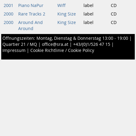
2001
Piano NaPur
Wiff
label
CD
2000
Rare Tracks 2
King Size
label
CD
2000
Around And
King Size
label
CD
Around
Öffnungszeiten: Montag, Dienstag & Donnerstag 13:00 - 19:00 |
Quartier 21 / MQ
|
office@sra.at
|
+43/(0)1/526 47 15
|
Impressum
|
Cookie Richtlinie / Cookie Policy