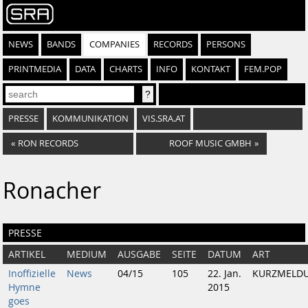
NEWS
BANDS
COMPANIES
RECORDS
PERSONS
PRINTMEDIA
DATA
CHARTS
INFO
KONTAKT
FEM.POP
PRESSE
KOMMUNIKATION
VIS.SRA.AT
«
RON RECORDS
ROOF MUSIC GMBH
»
Ronacher
PRESSE
ARTIKEL
MEDIUM
AUSGABE
SEITE
DATUM
ART
Inoffizielle
News
04/15
105
22. Jan.
KURZMELD
Hymne
2015
goes