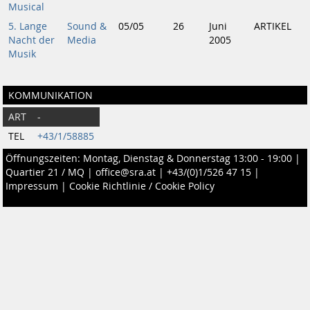
Musical
5. Lange
Sound &
05/05
26
Juni
ARTIKEL
Nacht der
Media
2005
Musik
KOMMUNIKATION
ART
-
TEL
+43/1/58885
Öffnungszeiten: Montag, Dienstag & Donnerstag 13:00 - 19:00 |
Quartier 21 / MQ
|
office@sra.at
|
+43/(0)1/526 47 15
|
Impressum
|
Cookie Richtlinie / Cookie Policy