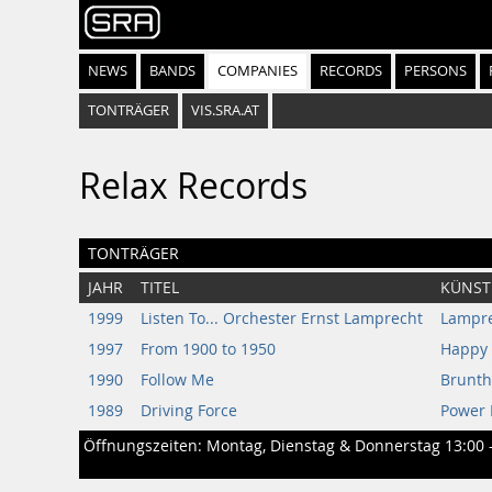
NEWS
BANDS
COMPANIES
RECORDS
PERSONS
TONTRÄGER
VIS.SRA.AT
Relax Records
TONTRÄGER
JAHR
TITEL
KÜNST
1999
Listen To... Orchester Ernst Lamprecht
Lampre
1997
From 1900 to 1950
Happy 
1990
Follow Me
Brunth
1989
Driving Force
Power 
Öffnungszeiten: Montag, Dienstag & Donnerstag 13:00 