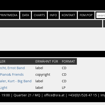
PRINTMEDIA
DATA
CHARTS
INFO
KONTAKT
FEM.POP
LER
ERWÄHNT FÜR
FORMAT
cht, Ernst Band
label
CD
Piano& Friends
copyright
CD
aler, Kurt - Big Band
label
CD
Light
label
LP
- 19:00 |
Quartier 21 / MQ
|
office@sra.at
|
+43/(0)1/526 47 15
|
Im