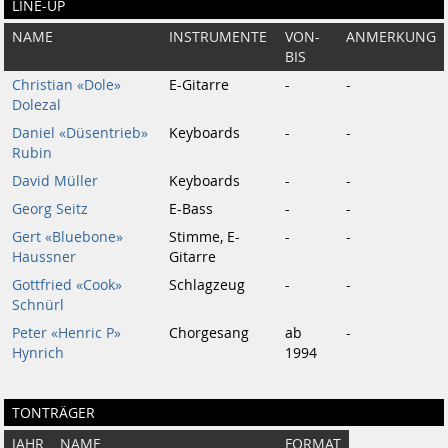
LINE-UP
NAME
INSTRUMENTE
VON-
ANMERKUNG
BIS
Christian «Dole»
E-Gitarre
-
-
Dolezal
Daniel «Düsentrieb»
Keyboards
-
-
Rubin
David Müller
Keyboards
-
-
Georg Seitz
E-Bass
-
-
Gert «Bluebone»
Stimme, E-
-
-
Haussner
Gitarre
Gottfried «Cook»
Schlagzeug
-
-
Schnürl
Peter «Henric P»
Chorgesang
ab
-
Hynrich
1994
TONTRÄGER
JAHR
NAME
FORMAT