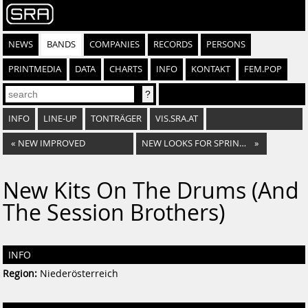
NEWS
BANDS
COMPANIES
RECORDS
PERSONS
PRINTMEDIA
DATA
CHARTS
INFO
KONTAKT
FEM.POP
INFO
LINE-UP
TONTRÄGER
VIS.SRA.AT
«
NEW IMPROVED
NEW LOOKS FOR SPRING, THE
»
New Kits On The Drums (And
The Session Brothers)
INFO
Region:
Niederösterreich