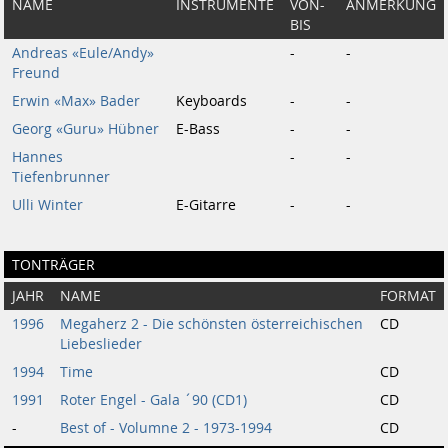
NAME
INSTRUMENTE
VON-
ANMERKUNG
BIS
Andreas «Eule/Andy»
-
-
Freund
Erwin «Max» Bader
Keyboards
-
-
Georg «Guru» Hübner
E-Bass
-
-
Hannes
-
-
Tiefenbrunner
Ulli Winter
E-Gitarre
-
-
TONTRÄGER
JAHR
NAME
FORMAT
1996
Megaherz 2 - Die schönsten österreichischen
CD
Liebeslieder
1994
Time
CD
1991
Roter Engel - Gala ´90 (CD1)
CD
-
Best of - Volumne 2 - 1973-1994
CD