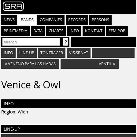
NEWS
BANDS
COMPANIES
RECORDS
PERSONS
PRINTMEDIA
DATA
CHARTS
INFO
KONTAKT
FEM.POP
INFO
LINE-UP
TONTRÄGER
VIS.SRA.AT
«
VENENO PARA LAS HADAS
VENTIL
»
Venice & Owl
INFO
Region:
Wien
LINE-UP