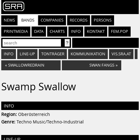
NEWS
BANDS
COMPANIES
RECORDS
PERSONS
PRINTMEDIA
DATA
CHARTS
INFO
KONTAKT
FEM.POP
INFO
LINE-UP
TONTRÄGER
KOMMUNIKATION
VIS.SRA.AT
«
SWALLOWREDRAIN
SWAN FANGS
»
Swamp Swallow
INFO
Region:
Oberösterreich
Genre:
Techno Music/Techno-Industrial
LINE-UP