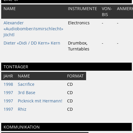
NAME
INSTRUMENTE
VON-
ANMER
BIS
Alexander
Electronics
-
-
«Audiobomber/ismirschlecht»
Jöchtl
Dieter «Didi / DD Kern» Kern
Drumbox,
-
-
Turntables
TONTRÄGER
JAHR
NAME
FORMAT
1998
Sacrifice
CD
1997
3rd Base
CD
1997
Picknick mit Hermann!
CD
1997
Rhiz
CD
KOMMUNIKATION