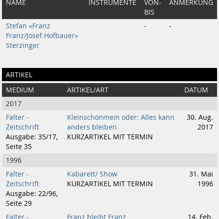
NAME
INSTRUMENTE
VON-
ANMERKUNG
BIS
Stefan «Franz
-
-
Franz/Josef Hofbauer»
Sterzinger
ARTIKEL
MEDIUM
ARTIKEL/ART
DATUM
2017
Falter -
Kleinschönmein oder: Alles kann
30. Aug.
Zeitschrift
anders bleiben
2017
Ausgabe: 35/17,
KURZARTIKEL MIT TERMIN
Seite 35
1996
Falter -
Kabarett/ Show
31. Mai
Zeitschrift
KURZARTIKEL MIT TERMIN
1996
Ausgabe: 22/96,
Seite 29
Falter -
Franz bleibt Franz
14. Feb.