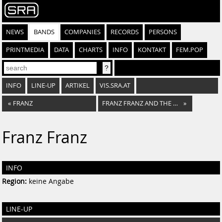
NEWS
BANDS
COMPANIES
RECORDS
PERSONS
PRINTMEDIA
DATA
CHARTS
INFO
KONTAKT
FEM.POP
INFO
LINE-UP
ARTIKEL
VIS.SRA.AT
«
FRANZ
FRANZ FRANZ AND THE MELODY BOYS
»
Franz Franz
INFO
Region:
keine Angabe
LINE-UP