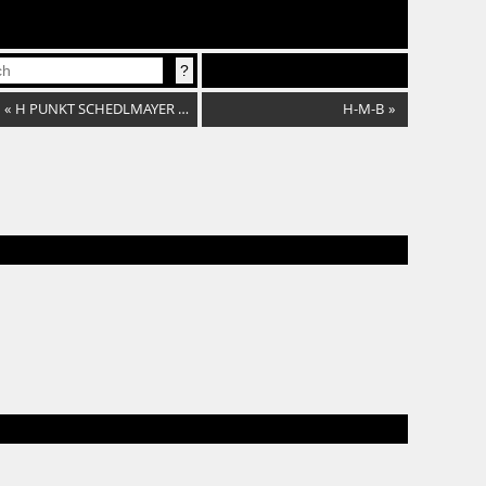
«
H PUNKT SCHEDLMAYER TRIO
H-M-B
»