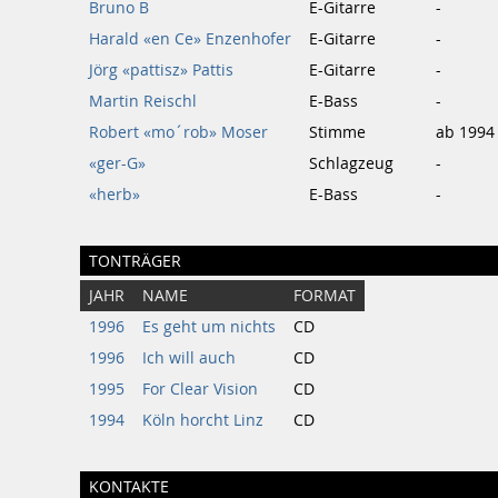
Bruno B
E-Gitarre
-
Harald «en Ce» Enzenhofer
E-Gitarre
-
Jörg «pattisz» Pattis
E-Gitarre
-
Martin Reischl
E-Bass
-
Robert «mo´rob» Moser
Stimme
ab 1994
«ger-G»
Schlagzeug
-
«herb»
E-Bass
-
TONTRÄGER
JAHR
NAME
FORMAT
1996
Es geht um nichts
CD
1996
Ich will auch
CD
1995
For Clear Vision
CD
1994
Köln horcht Linz
CD
KONTAKTE