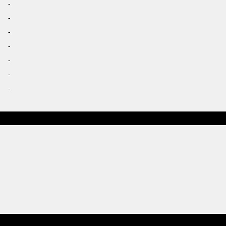
-
-
-
-
-
-
-