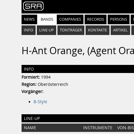
NEWS
BANDS
COMPANIES
RECORDS
PERSONS
INFO
LINE-UP
TONTRÄGER
KONTAKTE
ARTIKEL
H-Ant Orange, (Agent Or
INFO
Formiert:
1994
Region:
Oberösterreich
Vorgänger:
B-Style
LINE-UP
NAME
INSTRUMENTE
VON-BIS