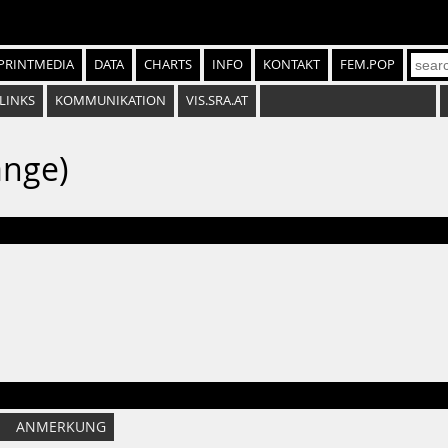
PRINTMEDIA
DATA
CHARTS
INFO
KONTAKT
FEM.POP
LINKS
KOMMUNIKATION
VIS.SRA.AT
ange)
ANMERKUNG