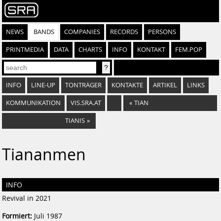
NEWS
BANDS
COMPANIES
RECORDS
PERSONS
PRINTMEDIA
DATA
CHARTS
INFO
KONTAKT
FEM.POP
INFO
LINE-UP
TONTRÄGER
KONTAKTE
ARTIKEL
LINKS
KOMMUNIKATION
VIS.SRA.AT
«
TIAN
TIANIS
»
Tiananmen
INFO
Revival in 2021
Formiert:
Juli 1987