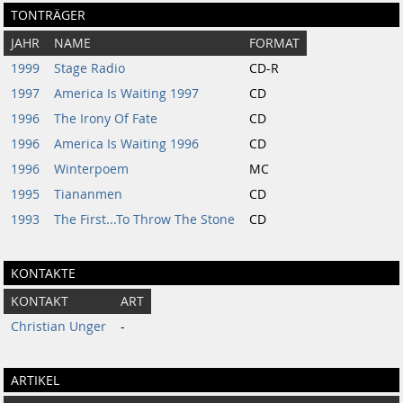
TONTRÄGER
JAHR
NAME
FORMAT
1999
Stage Radio
CD-R
1997
America Is Waiting 1997
CD
1996
The Irony Of Fate
CD
1996
America Is Waiting 1996
CD
1996
Winterpoem
MC
1995
Tiananmen
CD
1993
The First...To Throw The Stone
CD
KONTAKTE
KONTAKT
ART
Christian Unger
-
ARTIKEL