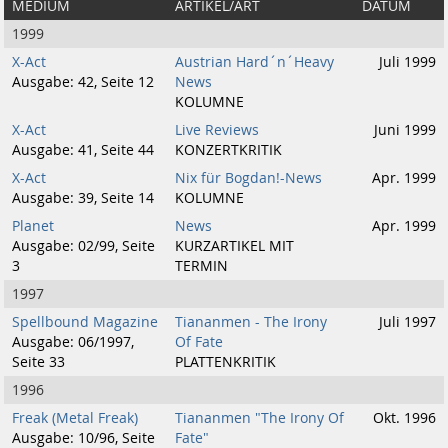
MEDIUM
ARTIKEL/ART
DATUM
1999
X-Act
Austrian Hard´n´Heavy
Juli 1999
Ausgabe: 42, Seite 12
News
KOLUMNE
X-Act
Live Reviews
Juni 1999
Ausgabe: 41, Seite 44
KONZERTKRITIK
X-Act
Nix für Bogdan!-News
Apr. 1999
Ausgabe: 39, Seite 14
KOLUMNE
Planet
News
Apr. 1999
Ausgabe: 02/99, Seite
KURZARTIKEL MIT
3
TERMIN
1997
Spellbound Magazine
Tiananmen - The Irony
Juli 1997
Ausgabe: 06/1997,
Of Fate
Seite 33
PLATTENKRITIK
1996
Freak (Metal Freak)
Tiananmen "The Irony Of
Okt. 1996
Ausgabe: 10/96, Seite
Fate"