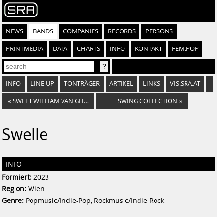
NEWS
BANDS
COMPANIES
RECORDS
PERSONS
PRINTMEDIA
DATA
CHARTS
INFO
KONTAKT
FEM.POP
INFO
LINE-UP
TONTRÄGER
ARTIKEL
LINKS
VIS.SRA.AT
«
SWEET WILLIAM VAN GHOST
SWING COLLECTION
»
Swelle
INFO
Formiert:
2023
Region:
Wien
Genre:
Popmusic/Indie-Pop, Rockmusic/Indie Rock