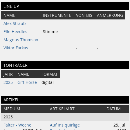
LINE-UP
NAME
INSTRUMENTE
VON-BIS
ANMERKUNG
Alex Straub
-
-
Elle Heedles
Stimme
-
-
Magnus Thomson
-
-
Viktor Farkas
-
-
TONTRÄGER
JAHR
NAME
FORMAT
2025
Gift Horse
digital
ARTIKEL
MEDIUM
ARTIKEL/ART
DATUM
2025
Falter - Woche
Auf ins quirlige
25. Juli