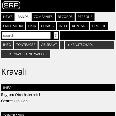
NEWS
BANDS
COMPANIES
RECORDS
PERSONS
PRINTMEDIA
DATA
CHARTS
INFO
KONTAKT
FEM.POP
INFO
TONTRÄGER
VIS.SRA.AT
«
KRAUTSCHÄDL
KRAWAULI UND WALLY
»
Kravali
INFO
Region:
Oberösterreich
Genre:
Hip Hop
TONTRÄGER