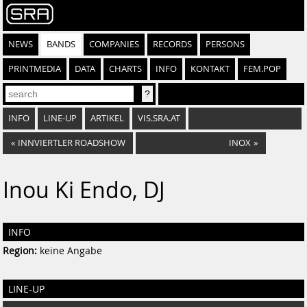
NEWS
BANDS
COMPANIES
RECORDS
PERSONS
PRINTMEDIA
DATA
CHARTS
INFO
KONTAKT
FEM.POP
INFO
LINE-UP
ARTIKEL
VIS.SRA.AT
«
INNVIERTLER ROADSHOW
INOX
»
Inou Ki Endo, DJ
INFO
Region:
keine Angabe
LINE-UP