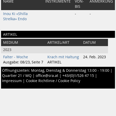
NAME
INSTRUMENTE
VON-
ANMERKUNG
BIS
Inou Ki «Shilla
-
-
Strelka» Endo
ARTIKEL
MEDIUM
ARTIKEL/ART
DATUM
2023
Falter - Woche
Krach mit Haltung
24. Feb. 2023
Ausgabe: 08/23, Seite 7
ARTIKEL
Öffnungszeiten: Montag, Dienstag & Donnerstag 13:00 - 19:00 |
Quartier 21 / MQ
|
office@sra.at
|
+43/(0)1/526 47 15
|
Impressum
|
Cookie Richtlinie / Cookie Policy