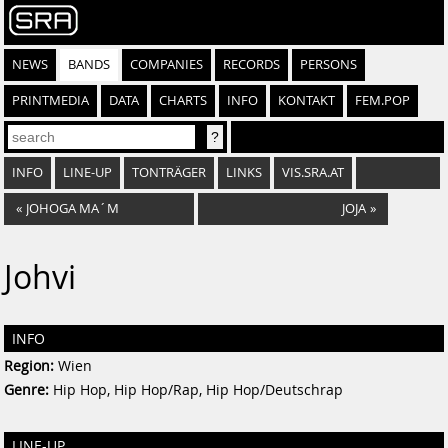
NEWS
BANDS
COMPANIES
RECORDS
PERSONS
PRINTMEDIA
DATA
CHARTS
INFO
KONTAKT
FEM.POP
INFO
LINE-UP
TONTRÄGER
LINKS
VIS.SRA.AT
«
JOHOGA MA´M
JOJA
»
Johvi
INFO
Region:
Wien
Genre:
Hip Hop, Hip Hop/Rap, Hip Hop/Deutschrap
LINE-UP