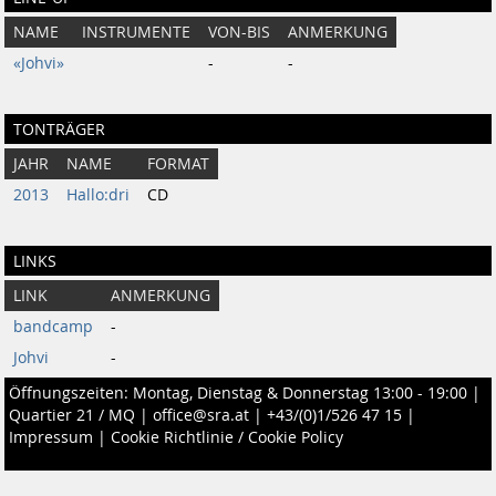
NAME
INSTRUMENTE
VON-BIS
ANMERKUNG
«Johvi»
-
-
TONTRÄGER
JAHR
NAME
FORMAT
2013
Hallo​:​dri
CD
LINKS
LINK
ANMERKUNG
bandcamp
-
Johvi
-
Öffnungszeiten: Montag, Dienstag & Donnerstag 13:00 - 19:00 |
Quartier 21 / MQ
|
office@sra.at
|
+43/(0)1/526 47 15
|
Impressum
|
Cookie Richtlinie / Cookie Policy