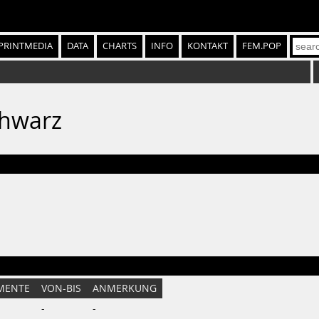
PRINTMEDIA
DATA
CHARTS
INFO
KONTAKT
FEM.POP
chwarz
MENTE
VON-BIS
ANMERKUNG
-
-