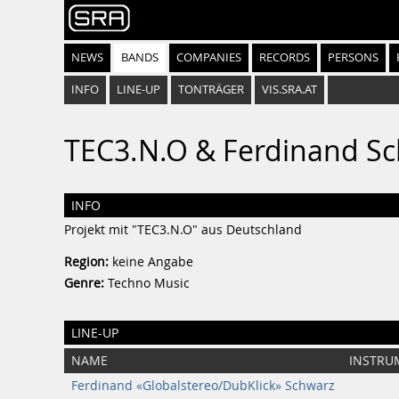
NEWS
BANDS
COMPANIES
RECORDS
PERSONS
INFO
LINE-UP
TONTRÄGER
VIS.SRA.AT
TEC3.N.O & Ferdinand S
INFO
Projekt mit "TEC3.N.O" aus Deutschland
Region:
keine Angabe
Genre:
Techno Music
LINE-UP
NAME
INSTRU
Ferdinand «Globalstereo/DubKlick» Schwarz