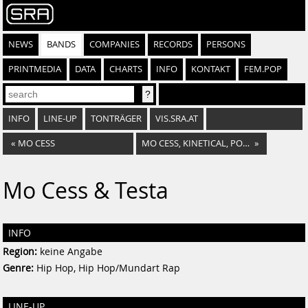
NEWS
BANDS
COMPANIES
RECORDS
PERSONS
PRINTMEDIA
DATA
CHARTS
INFO
KONTAKT
FEM.POP
INFO
LINE-UP
TONTRÄGER
VIS.SRA.AT
«
MO CESS
MO CESS, KINETICAL, POLIFAME, YO!ZEPP, MOSCH, P.TAH, KLAUS RUN, ....
»
Mo Cess & Testa
INFO
Region:
keine Angabe
Genre:
Hip Hop, Hip Hop/Mundart Rap
LINE-UP