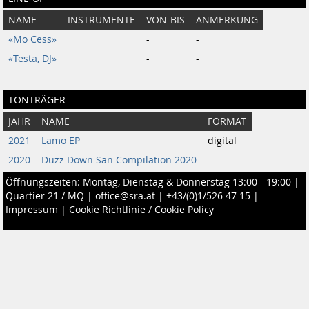
NAME
INSTRUMENTE
VON-BIS
ANMERKUNG
«Mo Cess»
-
-
«Testa, DJ»
-
-
TONTRÄGER
JAHR
NAME
FORMAT
2021
Lamo EP
digital
2020
Duzz Down San Compilation 2020
-
Öffnungszeiten: Montag, Dienstag & Donnerstag 13:00 - 19:00 |
Quartier 21 / MQ
|
office@sra.at
|
+43/(0)1/526 47 15
|
Impressum
|
Cookie Richtlinie / Cookie Policy