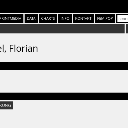
PRINTMEDIA
DATA
CHARTS
INFO
KONTAKT
FEM.POP
, Florian
KUNG