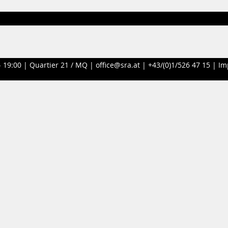
- 19:00 |
Quartier 21 / MQ
|
office@sra.at
|
+43/(0)1/526 47 15
|
Im