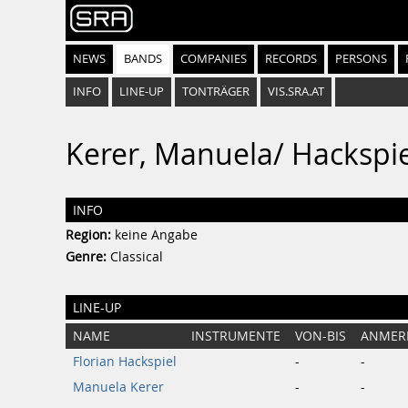
NEWS
BANDS
COMPANIES
RECORDS
PERSONS
INFO
LINE-UP
TONTRÄGER
VIS.SRA.AT
Kerer, Manuela/ Hackspiel
INFO
Region:
keine Angabe
Genre:
Classical
LINE-UP
NAME
INSTRUMENTE
VON-BIS
ANMER
Florian Hackspiel
-
-
Manuela Kerer
-
-