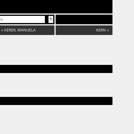
«
KERER, MANUELA
KERN
»