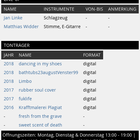
NAME
INSTRUMENTE
VON-BIS
ANMERKUNG
Jan Linke
Schlagzeug
-
-
Matthias Widder
Stimme, E-Gitarre
-
-
TONTRÄGER
JAHR
NAME
FORMAT
2018
dancing in my shoes
digital
2018
bathtubs23augustVenster99
digital
2018
Limbo
digital
2017
rubber soul cover
digital
2017
fuklife
digital
2016
Krafftmalerei ‎Plagiat
digital
-
fresh from the grave
-
-
sweet scent of death
-
Öffnungszeiten: Montag, Dienstag & Donnerstag 13:00 - 19:00 |