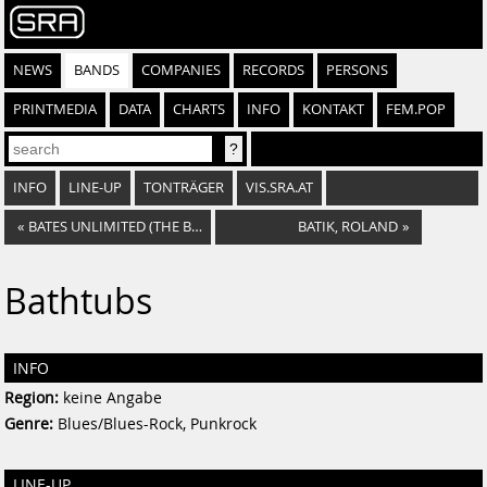
NEWS
BANDS
COMPANIES
RECORDS
PERSONS
PRINTMEDIA
DATA
CHARTS
INFO
KONTAKT
FEM.POP
INFO
LINE-UP
TONTRÄGER
VIS.SRA.AT
«
BATES UNLIMITED (THE BATES)
BATIK, ROLAND
»
Bathtubs
INFO
Region:
keine Angabe
Genre:
Blues/Blues-Rock, Punkrock
LINE-UP