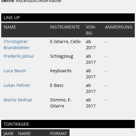
Genre:
Rockmusic/Alternative
LINE-UP
NAME
INSTRUMENTE
VON-
ANMERKUNG
BIS
Christopher
E-Gitarre, Cello
ab
-
Brandstetter
2017
Frederik Jalloul
Schlagzeug
ab
-
2017
Luca Baum
Keyboards
ab
-
2017
Lukas Fellner
E-Bass
ab
-
2017
Moritz Molnar
Stimme, E-
ab
-
Gitarre
2017
TONTRÄGER
JAHR
NAME
FORMAT