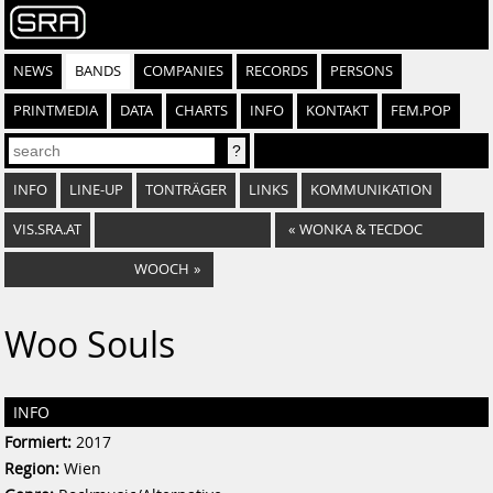
NEWS
BANDS
COMPANIES
RECORDS
PERSONS
PRINTMEDIA
DATA
CHARTS
INFO
KONTAKT
FEM.POP
INFO
LINE-UP
TONTRÄGER
LINKS
KOMMUNIKATION
VIS.SRA.AT
«
WONKA & TECDOC
WOOCH
»
Woo Souls
INFO
Formiert:
2017
Region:
Wien