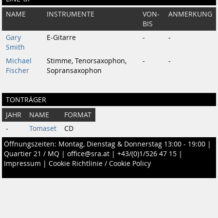
NAME
INSTRUMENTE
VON-
ANMERKUNG
BIS
Gary
E-Gitarre
-
-
Smith
Michael
Stimme, Tenorsaxophon,
-
-
Fischer
Sopransaxophon
TONTRÄGER
JAHR
NAME
FORMAT
-
Tomaset
CD
Öffnungszeiten: Montag, Dienstag & Donnerstag 13:00 - 19:00 |
Quartier 21 / MQ
|
office@sra.at
|
+43/(0)1/526 47 15
|
Impressum
|
Cookie Richtlinie / Cookie Policy