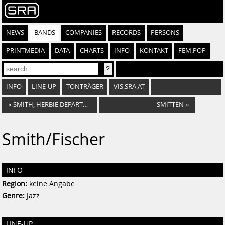
NEWS
BANDS
COMPANIES
RECORDS
PERSONS
PRINTMEDIA
DATA
CHARTS
INFO
KONTAKT
FEM.POP
INFO
LINE-UP
TONTRÄGER
VIS.SRA.AT
«
SMITH, HERBIE DEPARTMENT
SMITTEN
»
Smith/Fischer
INFO
Region:
keine Angabe
Genre:
Jazz
LINE-UP