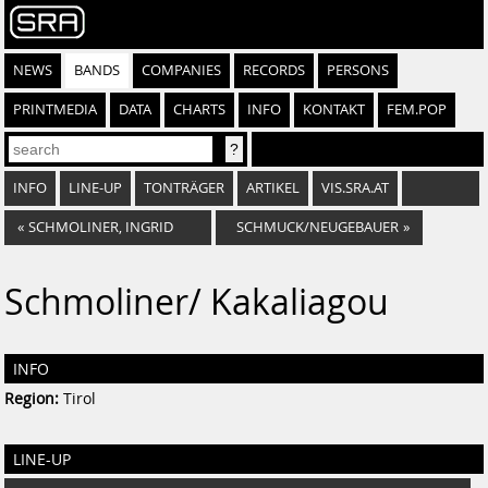
NEWS
BANDS
COMPANIES
RECORDS
PERSONS
PRINTMEDIA
DATA
CHARTS
INFO
KONTAKT
FEM.POP
INFO
LINE-UP
TONTRÄGER
ARTIKEL
VIS.SRA.AT
«
SCHMOLINER, INGRID
SCHMUCK/NEUGEBAUER
»
Schmoliner/ Kakaliagou
INFO
Region:
Tirol
LINE-UP