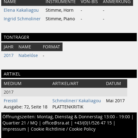
NAME
INSTRUMENTE
VON-BIS
ANMERKUNG
Elena Kakaliagou
Stimme, Horn
-
-
Ingrid Schmoliner
Stimme, Piano
-
-
TONTRÄGER
JAHR
NAME
FORMAT
2017
Nabelóse
-
ARTIKEL
MEDIUM
ARTIKEL/ART
DATUM
2017
Freistil
Schmoliner/ Kakaliagou
Mai 2017
Ausgabe: 72, Seite 18
PLATTENKRITIK
Öffnungszeiten: Montag, Dienstag & Donnerstag 13:00 - 19:00 |
Quartier 21 / MQ
|
office@sra.at
|
+43/(0)1/526 47 15
|
Impressum
|
Cookie Richtlinie / Cookie Policy