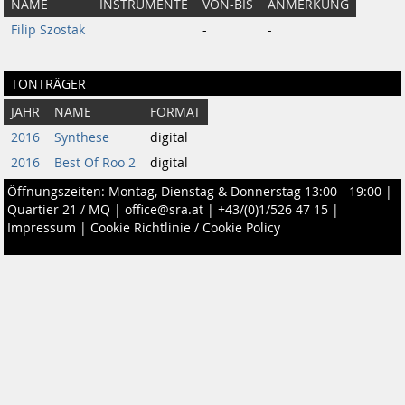
NAME
INSTRUMENTE
VON-BIS
ANMERKUNG
Filip Szostak
-
-
TONTRÄGER
JAHR
NAME
FORMAT
2016
Synthese
digital
2016
Best Of Roo 2
digital
Öffnungszeiten: Montag, Dienstag & Donnerstag 13:00 - 19:00 |
Quartier 21 / MQ
|
office@sra.at
|
+43/(0)1/526 47 15
|
Impressum
|
Cookie Richtlinie / Cookie Policy