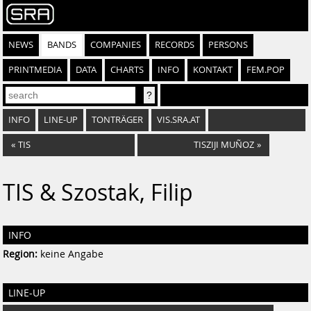
NEWS
BANDS
COMPANIES
RECORDS
PERSONS
PRINTMEDIA
DATA
CHARTS
INFO
KONTAKT
FEM.POP
INFO
LINE-UP
TONTRÄGER
VIS.SRA.AT
«
TIS
TISZIJI MUÑOZ
»
TIS & Szostak, Filip
INFO
Region:
keine Angabe
LINE-UP