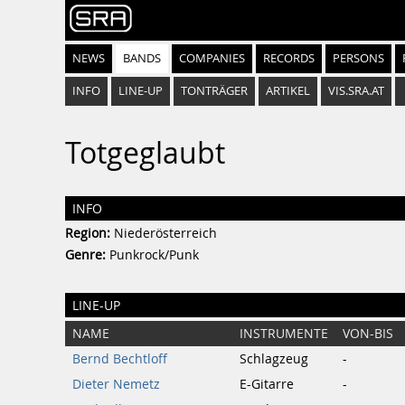
NEWS
BANDS
COMPANIES
RECORDS
PERSONS
INFO
LINE-UP
TONTRÄGER
ARTIKEL
VIS.SRA.AT
Totgeglaubt
INFO
Region:
Niederösterreich
Genre:
Punkrock/Punk
LINE-UP
NAME
INSTRUMENTE
VON-BIS
Bernd Bechtloff
Schlagzeug
-
Dieter Nemetz
E-Gitarre
-