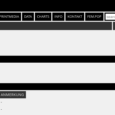
PRINTMEDIA
DATA
CHARTS
INFO
KONTAKT
FEM.POP
ANMERKUNG
-
-