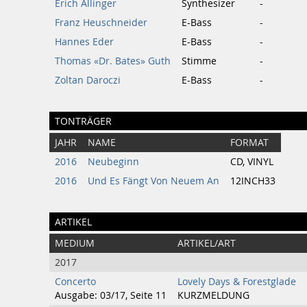
Erich Allinger
Synthesizer
-
Franz Heuschneider
E-Bass
-
Hannes Eder
E-Bass
-
Thomas «Dr. Bates» Guth
Stimme
-
Zoltan Daroczi
E-Bass
-
TONTRÄGER
JAHR
NAME
FORMAT
2016
Neubeginn
CD, VINYL
2016
Und Es Fängt Von Neuem An
12INCH33
ARTIKEL
MEDIUM
ARTIKEL/ART
2017
Concerto
Lovely Days & Forestglade
Ausgabe: 03/17, Seite 11
KURZMELDUNG