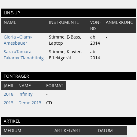
LINE-UP
NAME
INSTRUMENTE
VON-
ANMERKUNG
BIS
Gloria «Glam»
Stimme, E-Bass,
ab
-
Amesbauer
Laptop
2014
Sara «Tamara
Stimme, Klavier,
ab
-
Takara» Zlanabitnig
Effektgerät
2014
TONTRÄGER
JAHR
NAME
FORMAT
2018
Infinity
-
2015
Demo 2015
CD
ARTIKEL
MEDIUM
ARTIKEL/ART
DATUM