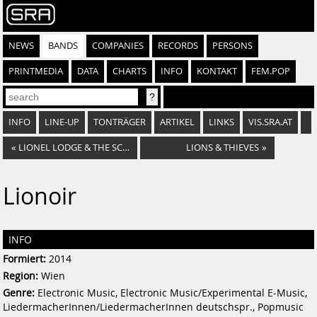
NEWS
BANDS
COMPANIES
RECORDS
PERSONS
PRINTMEDIA
DATA
CHARTS
INFO
KONTAKT
FEM.POP
INFO
LINE-UP
TONTRÄGER
ARTIKEL
LINKS
VIS.SRA.AT
«
LIONEL LODGE & THE SCHRÄGGED OUT BAND
LIONS & THIEVES
»
Lionoir
INFO
Formiert:
2014
Region:
Wien
Genre:
Electronic Music, Electronic Music/Experimental E-Music,
LiedermacherInnen/LiedermacherInnen deutschspr., Popmusic