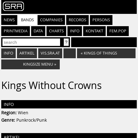
NEWS
BANDS
COMPANIES
RECORDS
PERSONS
PRINTMEDIA
DATA
CHARTS
INFO
KONTAKT
FEM.POP
INFO
ARTIKEL
VIS.SRA.AT
«
KINGS OF THINGS
KINGSIZE MENU
»
Kings Without Crowns
INFO
Region:
Wien
Genre:
Punkrock/Punk
ARTIKEL