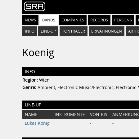
NEWS
BANDS
COMPANIES
RECORDS
PERSONS
INFO
LINE-UP
TONTRÄGER
ERWÄHNUNGEN
ARTIK
Koenig
INFO
Region:
Wien
Genre:
Ambient, Electronic Music/Electronic, Electronic
LINE-UP
NAME
INSTRUMENTE
VON-BIS
ANMERKUN
Lukas König
-
-