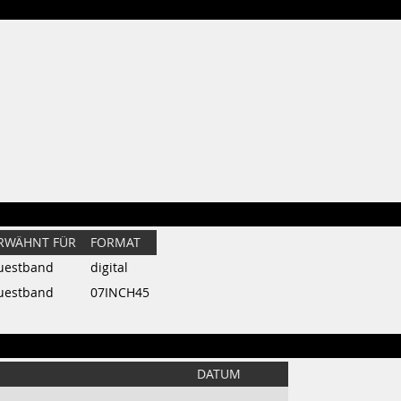
RWÄHNT FÜR
FORMAT
uestband
digital
uestband
07INCH45
DATUM