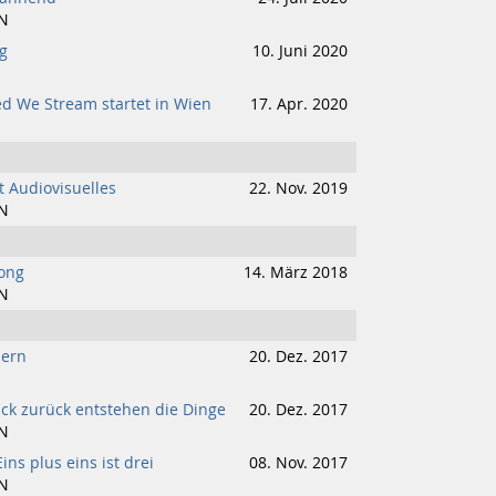
N
g
10. Juni 2020
ed We Stream startet in Wien
17. Apr. 2020
fft Audiovisuelles
22. Nov. 2019
N
Song
14. März 2018
N
dern
20. Dez. 2017
ick zurück entstehen die Dinge
20. Dez. 2017
N
ins plus eins ist drei
08. Nov. 2017
N