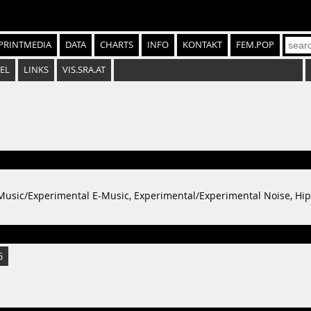
PRINTMEDIA
DATA
CHARTS
INFO
KONTAKT
FEM.POP
EL
LINKS
VIS.SRA.AT
 Music/Experimental E-Music, Experimental/Experimental Noise, Hip
G