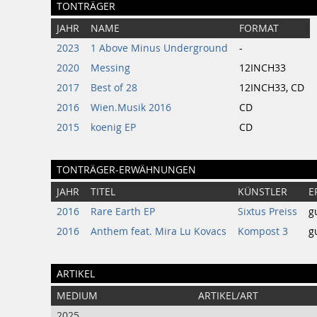
TONTRÄGER
JAHR
NAME
FORMAT
2023
1 Above Minus Underground
-
2020
Messing
12INCH33
2017
Best of 28
12INCH33, CD
2016
Wien.Musik 2016
CD
2015
koenig EP
CD
TONTRÄGER-ERWÄHNUNGEN
JAHR
TITEL
KÜNSTLER
E
2016
Rare Earth EP
Sixtus Preiss
g
2016
Anthem feat. Mira Lu Kovacs
Kompost 3
g
ARTIKEL
MEDIUM
ARTIKEL/ART
2025