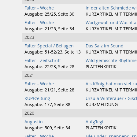
Falter - Woche
In der alten Schmiede wi
Ausgabe: 25/25, Seite 30
KURZARTIKEL MIT TERMI
Falter - Woche
Wortgewalt und Wucht a
Ausgabe: 21/25, Seite 34
KURZARTIKEL MIT TERMI
2023
Falter Special / Beilagen
Das Salz im Sound
Ausgabe: 51-52/23, Seite 13
KURZARTIKEL MIT TERMI
Falter - Zeitschrift
Wild gemischte Rhythmen
Ausgabe: 22/23, Seite 28
PLATTENKRITIK
2021
Falter - Woche
Als König hat man viel z
Ausgabe: 21/21, Seite 28
KURZARTIKEL MIT TERMI
KUPFzeitung
Ursula Winterauer / Gisc
Ausgabe: 177, Seite 38
KURZMELDUNG
2020
Augustin
Aufg'legt
Ausgabe: 509, Seite 34
PLATTENKRITIK
Falter - Woche
File under: spannend, s