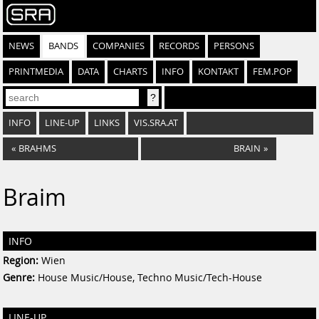
NEWS
BANDS
COMPANIES
RECORDS
PERSONS
PRINTMEDIA
DATA
CHARTS
INFO
KONTAKT
FEM.POP
INFO
LINE-UP
LINKS
VIS.SRA.AT
«
BRAHMS
BRAIN
»
Braim
INFO
Region:
Wien
Genre:
House Music/House, Techno Music/Tech-House
LINE-UP