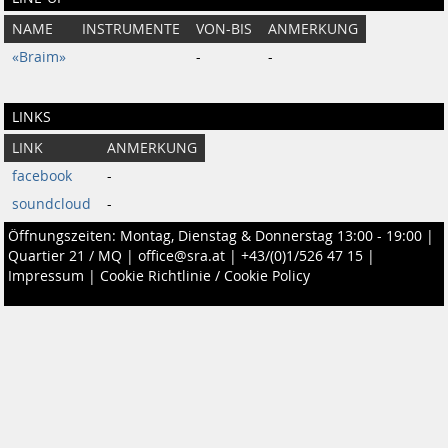
NAME
INSTRUMENTE
VON-BIS
ANMERKUNG
«Braim»
-
-
LINKS
LINK
ANMERKUNG
facebook
-
soundcloud
-
Öffnungszeiten: Montag, Dienstag & Donnerstag 13:00 - 19:00 |
Quartier 21 / MQ
|
office@sra.at
|
+43/(0)1/526 47 15
|
Impressum
|
Cookie Richtlinie / Cookie Policy