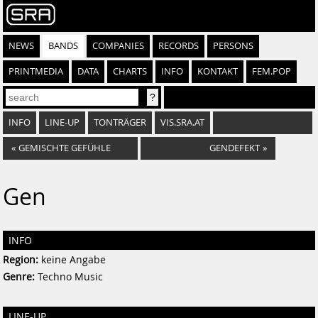
NEWS
BANDS
COMPANIES
RECORDS
PERSONS
PRINTMEDIA
DATA
CHARTS
INFO
KONTAKT
FEM.POP
INFO
LINE-UP
TONTRÄGER
VIS.SRA.AT
«
GEMISCHTE GEFÜHLE
GENDEFEKT
»
Gen
INFO
Region:
keine Angabe
Genre:
Techno Music
LINE-UP