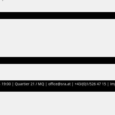
-
- 19:00 |
Quartier 21 / MQ
|
office@sra.at
|
+43/(0)1/526 47 15
|
Im