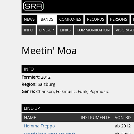
NEWS
BANDS
COMPANIES
RECORDS
PERSONS
INFO
LINE-UP
LINKS
KOMMUNIKATION
VIS.SRA.A
Meetin' Moa
INFO
Formiert:
2012
Region:
Salzburg
Genre:
Chanson, Folkmusic, Funk, Popmusic
LINE-UP
NAME
INSTRUMENTE
VON-BIS
Hemma Treppo
ab 2012