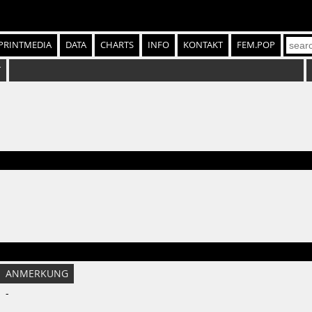
PRINTMEDIA
DATA
CHARTS
INFO
KONTAKT
FEM.POP
T
ANMERKUNG
-