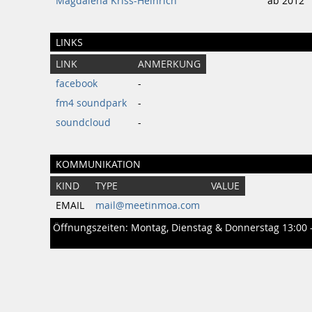
Magdalena Kriss-Heinrich
ab 2012
LINKS
LINK
ANMERKUNG
facebook
-
fm4 soundpark
-
soundcloud
-
KOMMUNIKATION
KIND
TYPE
VALUE
EMAIL
mail@meetinmoa.com
Öffnungszeiten: Montag, Dienstag & Donnerstag 13:00 