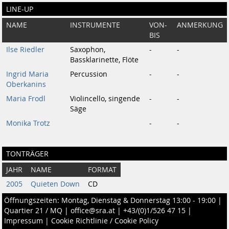
LINE-UP
NAME
INSTRUMENTE
VON-
ANMERKUNG
BIS
Ilse Riedler
Saxophon,
-
-
Bassklarinette, Flöte
Ingrid Maria
Percussion
-
-
Oberkanins
Maria Frodl
Violincello, singende
-
-
Säge
Monika Trotz
-
-
TONTRÄGER
JAHR
NAME
FORMAT
2005
Quieten Down
CD
Öffnungszeiten: Montag, Dienstag & Donnerstag 13:00 - 19:00 |
Quartier 21 / MQ
|
office@sra.at
|
+43/(0)1/526 47 15
|
Impressum
|
Cookie Richtlinie / Cookie Policy