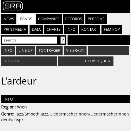
NEWS
BANDS
COMPANIES
RECORDS
PERSONS
PRINTMEDIA
DATA
CHARTS
INFO
KONTAKT
FEM.POP
INFO
LINE-UP
TONTRÄGER
VIS.SRA.AT
«
L.ZEDA
L'ELASTIQUE
»
L'ardeur
INFO
Region:
Wien
Genre:
Jazz/Smooth Jazz, LiedermacherInnen/LiedermacherInnen
deutschspr.