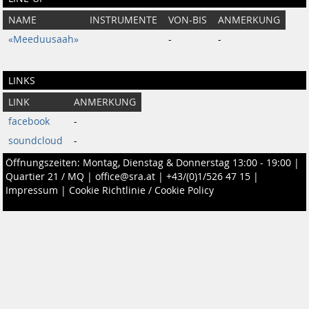
NAME
INSTRUMENTE
VON-BIS
ANMERKUNG
«Meeduusaah»
-
-
LINKS
LINK
ANMERKUNG
facebook
-
soundcloud
-
Öffnungszeiten: Montag, Dienstag & Donnerstag 13:00 - 19:00 |
Quartier 21 / MQ
|
office@sra.at
|
+43/(0)1/526 47 15
|
Impressum
|
Cookie Richtlinie / Cookie Policy