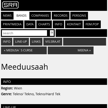
NEWS
BANDS
COMPANIES
RECORDS
PERSONS
PRINTMEDIA
DATA
CHARTS
INFO
KONTAKT
FEM.POP
INFO
LINE-UP
LINKS
VIS.SRA.AT
«
MEDUSA´S CURSE
MEENA
»
Meeduusaah
INFO
Region:
Wien
Genre:
Tekno/ Tekno, Tekno/Hard Tek
LINE-UP