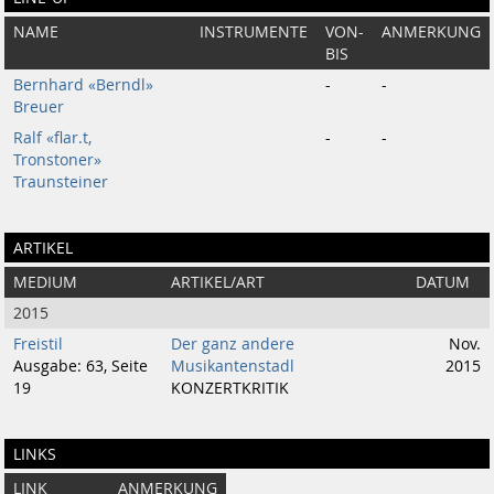
NAME
INSTRUMENTE
VON-
ANMERKUNG
BIS
Bernhard «Berndl»
-
-
Breuer
Ralf «flar.t,
-
-
Tronstoner»
Traunsteiner
ARTIKEL
MEDIUM
ARTIKEL/ART
DATUM
2015
Freistil
Der ganz andere
Nov.
Ausgabe: 63, Seite
Musikantenstadl
2015
19
KONZERTKRITIK
LINKS
LINK
ANMERKUNG