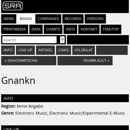
NEWS
BANDS
COMPANIES
RECORDS
PERSONS
PRINTMEDIA
DATA
CHARTS
INFO
KONTAKT
FEM.POP
INFO
LINE-UP
ARTIKEL
LINKS
VIS.SRA.AT
«
GNACKWATSCHN
GNAWA KULT
»
Gnankn
INFO
Region:
keine Angabe
Genre:
Electronic Music, Electronic Music/Experimental E-Music
LINE-UP