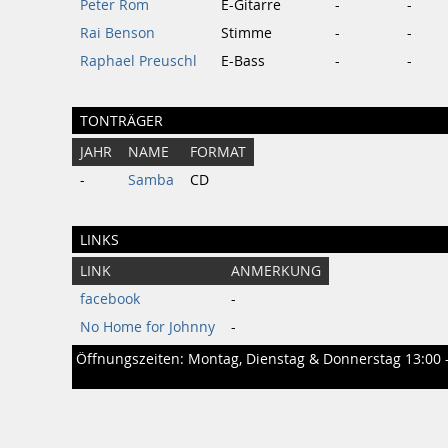
Peter Rom
E-Gitarre
-
-
Rai Benson
Stimme
-
-
Raphael Preuschl
E-Bass
-
-
TONTRÄGER
JAHR
NAME
FORMAT
-
Samba
CD
LINKS
LINK
ANMERKUNG
facebook
-
No Home for Johnny
-
Öffnungszeiten: Montag, Dienstag & Donnerstag 13:00 