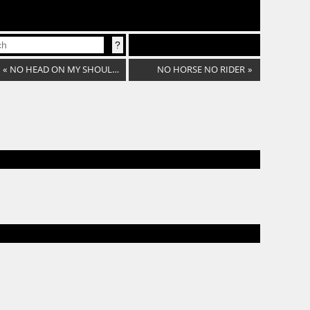
«
NO HEAD ON MY SHOULDERS
NO HORSE NO RIDER
»