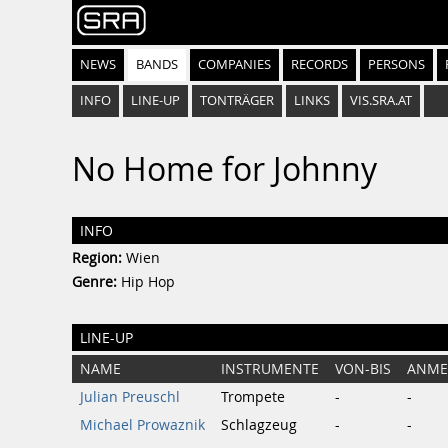
NEWS
BANDS
COMPANIES
RECORDS
PERSONS
INFO
LINE-UP
TONTRÄGER
LINKS
VIS.SRA.AT
No Home for Johnny
INFO
Region:
Wien
Genre:
Hip Hop
LINE-UP
NAME
INSTRUMENTE
VON-BIS
ANME
Julian Preuschl
Trompete
-
-
Michael Prowaznik
Schlagzeug
-
-