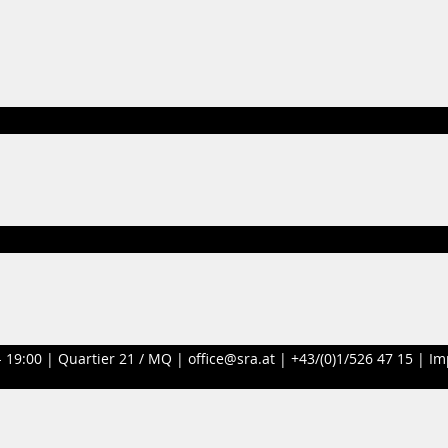
- 19:00 |
Quartier 21 / MQ
|
office@sra.at
|
+43/(0)1/526 47 15
|
Im