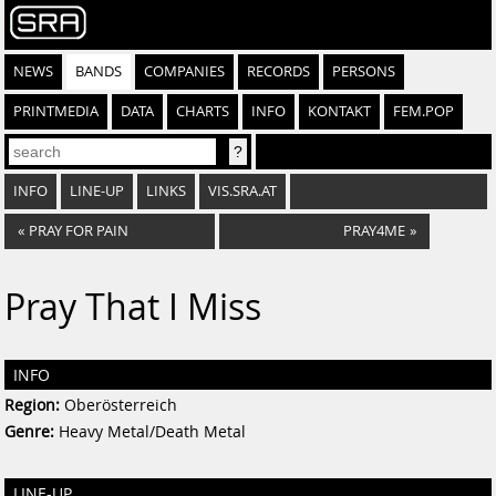
NEWS
BANDS
COMPANIES
RECORDS
PERSONS
PRINTMEDIA
DATA
CHARTS
INFO
KONTAKT
FEM.POP
INFO
LINE-UP
LINKS
VIS.SRA.AT
«
PRAY FOR PAIN
PRAY4ME
»
Pray That I Miss
INFO
Region:
Oberösterreich
Genre:
Heavy Metal/Death Metal
LINE-UP