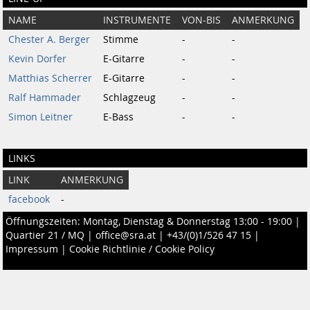
NAME
INSTRUMENTE
VON-BIS
ANMERKUNG
Chester A. Berger
Stimme
-
-
Kevin Dorfer
E-Gitarre
-
-
Matthias Scherrer
E-Gitarre
-
-
Ralf Hammader
Schlagzeug
-
-
Simon Leitner
E-Bass
-
-
LINKS
LINK
ANMERKUNG
facebook
-
Öffnungszeiten: Montag, Dienstag & Donnerstag 13:00 - 19:00 |
Quartier 21 / MQ
|
office@sra.at
|
+43/(0)1/526 47 15
|
Impressum
|
Cookie Richtlinie / Cookie Policy