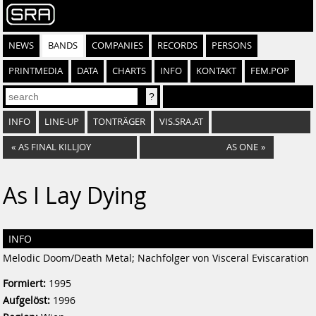
NEWS
BANDS
COMPANIES
RECORDS
PERSONS
PRINTMEDIA
DATA
CHARTS
INFO
KONTAKT
FEM.POP
INFO
LINE-UP
TONTRÄGER
VIS.SRA.AT
«
AS FINAL KILLJOY
AS ONE
»
As I Lay Dying
INFO
Melodic Doom/Death Metal; Nachfolger von Visceral Eviscaration
Formiert:
1995
Aufgelöst:
1996