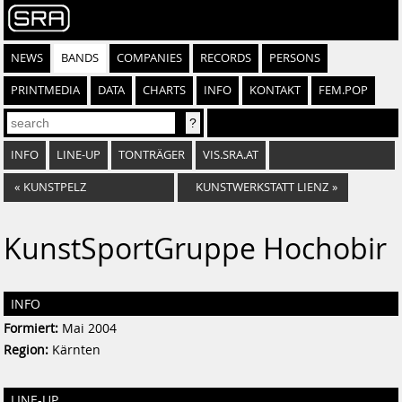
NEWS
BANDS
COMPANIES
RECORDS
PERSONS
PRINTMEDIA
DATA
CHARTS
INFO
KONTAKT
FEM.POP
INFO
LINE-UP
TONTRÄGER
VIS.SRA.AT
«
KUNSTPELZ
KUNSTWERKSTATT LIENZ
»
KunstSportGruppe Hochobir
INFO
Formiert:
Mai 2004
Region:
Kärnten
LINE-UP