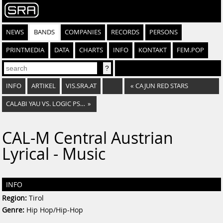
NEWS
BANDS
COMPANIES
RECORDS
PERSONS
PRINTMEDIA
DATA
CHARTS
INFO
KONTAKT
FEM.POP
INFO
ARTIKEL
VIS.SRA.AT
«
CAJUN RED STARS
CALABI YAU VS. LOGIC PSYCHO VS. NOCTURNES CREATURES
»
CAL-M Central Austrian
Lyrical - Music
INFO
Region:
Tirol
Genre:
Hip Hop/Hip-Hop