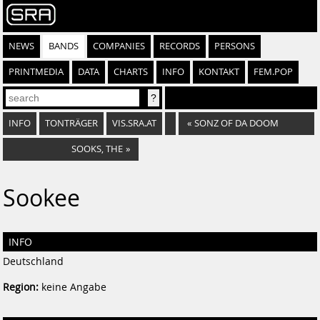
NEWS
BANDS
COMPANIES
RECORDS
PERSONS
PRINTMEDIA
DATA
CHARTS
INFO
KONTAKT
FEM.POP
INFO
TONTRÄGER
VIS.SRA.AT
«
SONZ OF DA DOOM
SOOKS, THE
»
Sookee
INFO
Deutschland
Region:
keine Angabe