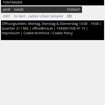
TONTRÄGER
JAHR
NAME
FORMAT
2007
Es Gört - Ladies Urban Sampler
CD
Öffnungszeiten: Montag, Dienstag & Donnerstag 13:00 - 19:00 |
Quartier 21 / MQ
|
office@sra.at
|
+43/(0)1/526 47 15
|
Impressum
|
Cookie Richtlinie / Cookie Policy