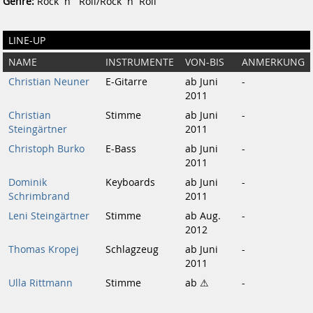
Genre:
Rock´n´ Roll/Rock´n´Roll
LINE-UP
NAME
INSTRUMENTE
VON-BIS
ANMERKUNG
Christian Neuner
E-Gitarre
ab Juni
-
2011
Christian
Stimme
ab Juni
-
Steingärtner
2011
Christoph Burko
E-Bass
ab Juni
-
2011
Dominik
Keyboards
ab Juni
-
Schrimbrand
2011
Leni Steingärtner
Stimme
ab Aug.
-
2012
Thomas Kropej
Schlagzeug
ab Juni
-
2011
Ulla Rittmann
Stimme
ab ⚠
-