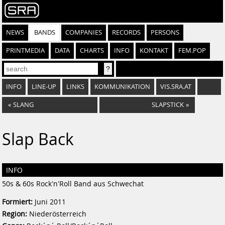
NEWS
BANDS
COMPANIES
RECORDS
PERSONS
PRINTMEDIA
DATA
CHARTS
INFO
KONTAKT
FEM.POP
INFO
LINE-UP
LINKS
KOMMUNIKATION
VIS.SRA.AT
«
SLANG
SLAPSTICK
»
Slap Back
INFO
50s & 60s Rock'n'Roll Band aus Schwechat
Formiert:
Juni 2011
Region:
Niederösterreich