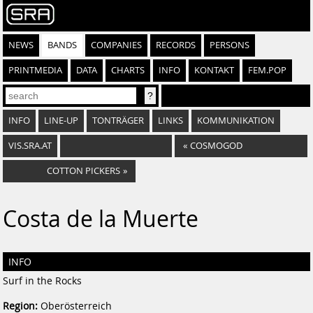
NEWS
BANDS
COMPANIES
RECORDS
PERSONS
PRINTMEDIA
DATA
CHARTS
INFO
KONTAKT
FEM.POP
INFO
LINE-UP
TONTRÄGER
LINKS
KOMMUNIKATION
VIS.SRA.AT
«
COSMOGOD
COTTON PICKERS
»
Costa de la Muerte
INFO
Surf in the Rocks
Region:
Oberösterreich