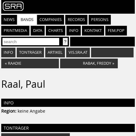
NEWS
BANDS
COMPANIES
RECORDS
PERSONS
PRINTMEDIA
DATA
CHARTS
INFO
KONTAKT
FEM.POP
INFO
TONTRÄGER
ARTIKEL
VIS.SRA.AT
«
RAADIE
RABAK, FREDDY
»
Raal, Paul
INFO
Region:
keine Angabe
TONTRÄGER