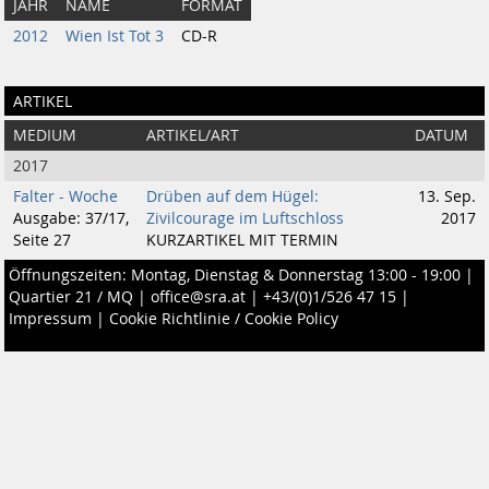
JAHR
NAME
FORMAT
2012
Wien Ist Tot 3
CD-R
ARTIKEL
MEDIUM
ARTIKEL/ART
DATUM
2017
Falter - Woche
Drüben auf dem Hügel:
13. Sep.
Ausgabe: 37/17,
Zivilcourage im Luftschloss
2017
Seite 27
KURZARTIKEL MIT TERMIN
Öffnungszeiten: Montag, Dienstag & Donnerstag 13:00 - 19:00 |
Quartier 21 / MQ
|
office@sra.at
|
+43/(0)1/526 47 15
|
Impressum
|
Cookie Richtlinie / Cookie Policy